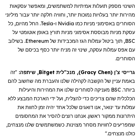
השינוי מספק תועלות אמיתיות למשתמשים, ומאפשר עסקאות
מהירות יותר בעלויות נמוכות יותר, וחוויה חלקה יותר עבור מיליוני
הסוחרים באסימוני מניות כמו
Nvidia
ו-
Tesla
. החל מהיום, כל
עסקת מניות מבוססת אסימוני מניות תורץ באופן אוטומטי על
BSC
, תוך ביטול עמלות הגז המכבידות של
Ethereum
. בשילוב
עם אפס עמלות עסקה, שינוי זה מניח יותר כסף בכיסם של
הסוחרים.
גרייסי צ'ן
(
Gracy Chen
)
, מנכ"לית Bitget, שיתפה:
"זה
באמת עניין של הקשבה לקהילה שלנו והעברת מה שחשוב להם
ביותר. BSC מעניקה לסוחרים שלנו את המהירות והיעילות
הכלכלית שהם צריכים כדי להצליח, ועל ידי הארכת
המבצע ללא
עמלות
עד ינואר, אנו דואגים שלכל אחד יהיה זמן לחוות את
היתרונות ממקור ראשון. אנחנו רוצים להסיר את המחסומים
שמפריעים לחוויות מסחר מצוינות. כשמשתמשים שלנו מנצחים,
כולנו מנצחים."