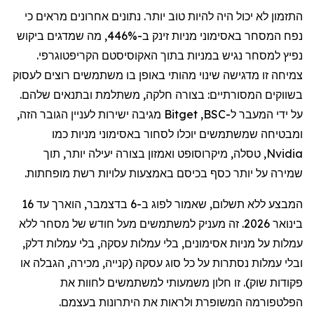
התזמון לא יכול היה להיות טוב יותר. נתונים אחרונים מראים כי
נפח המסחר באסימוני מניות זינק ב-446%, מה שמדגים ביקוש
נפיץ למסחר נגיש במניות בתוך האקוסיסטם הקריפטוגרפי.
צמיחה זו מדגישה שינוי מהותי באופן בו משתמשים רוצים לעסוק
בשווקים המסורתיים: בצורה חלקה, משתלמת ובתנאים שלהם.
על ידי המעבר ל-
BSC
,
Bitget
מגיבה ישירות לעניין הגובר הזה,
ומבטיחה שמשתמשים יוכלו לסחור באסימוני מניות כמו
Nvidia
,
טסלה
,
מיקרוסופט
ו
אמזון
בצורה יעילה יותר, תוך
שמירה על יותר כסף בכיסם באמצעות עלויות רשת מופחתות.
המבצע ללא תשלום, שאמור לפוג ב-6 בדצמבר, הוארך עד 16
בינואר 2026. זה מעניק למשתמשים מעל חודש של מסחר ללא
עמלות על מניות
אסימונים
,
בלי
עמלות עסקה,
בלי
עמלות
דלק
,
ובלי
עמלות נסתרות על כל סוג עסקה (קנייה, מכירה, הגבלה או
פקודות שוק). זו חלון משמעותי למשתמשים לחוות את
הפלטפורמה המשופרת ולראות את היתרונות בעצמם.