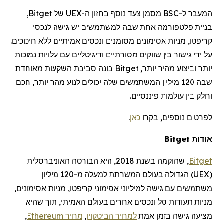
המעבר ל-BSC מסמן צעד נוסף בחזון ה-UEX של Bitget,
בניית פלטפורמה אחת שבה למשתמשים יש גישה לנכסי
קריפטו, מניות
אסימונים
מסומנים ונכסים אמיתיים ללא חיכוכים.
על ידי גישור בין שווקים מסורתיים ודיגיטליים עם עלויות נמוכות
יותר וביצוע מהיר יותר, Bitget בונה סביבת
השקעות מאוחדת
שבה 120 מיליון המשתמשים שלה יכולים לנוע מהר יותר, חכם
וחלק בין עולמות פיננסיים.
לפרטים נוספים, בקרו
כאן
.
אודות Bitget
Bitget
,
שהוקמה
בשנת 2018, היא הבורסה האוניברסלית
(
UEX
)
הגדולה בעולם
המשרתת למעלה מ-120
מיליון
משתמשים
עם גישה למיליוני אסימוני קריפטו, מניות אסימונים,
מניות תעודות סל ונכסים אחרים בעולם האמיתי, תוך שהיא
מציעה גישה בזמן אמת
למחיר הביטקוין
,
מחיר
Ethereum
,