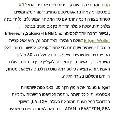
מחיר
ומחירי מטבעות קריפטוגרפיים אחרים, הכול
XRP
בפלטפורמה אחת. האקוסיסטם מחוייב לעזור למשתמשים
לסחור בצורה חכמה יותר עם כלי המסחר המופעלים על ידי בינה
מלאכותית, יכולת פעולה הדדית בין אסימונים בביטקויין,
, וגישה רחבה יותר לנכסים
BNB Chain
ו-
Solana
,
Ethereum
Wallet
Bitget
בעולם האמיתי. בצד המבוזר,
היא אפליקציית
פיננסים יומיומית שנבנתה כדי להפוך קריפטו לפשוט, בטוח וחלק
מהפיננסים היומיומיים. היא
משרתת
למעלה
מ
-80
מיליון
משתמשים
,
ומגשרת
בין
נתיבי
הבלוקצ
'
יין
לבין
פיננסים
בעולם
האמיתי
והיא
מצי
עה
פלטפורמה
מוכללת
לכניסה
ויציאה
,
מסחר
,
רווחים
ותשלום
בצורה
חלקה
.
Bitget מניעה את אימוץ הקריפטו באמצעות שותפויות
אסטרטגיות, כולל היותה שותפת הקריפטו הרשמית של ליגת
הכדורגל המקצוענית המובילה בעולם, LALIGA, בשווקי
EASTERN, SEA ו- LATAM. בהתאם לאסטרטגיית ההשפעה