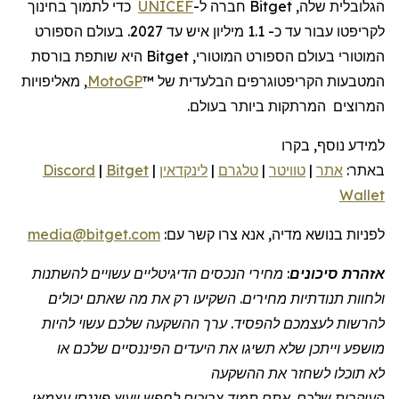
הגלובלית שלה, Bitget חברה ל-
UNICEF
כדי לתמוך בחינוך
לקריפטו עבור עד כ- 1.1 מיליון איש עד 2027. בעולם הספורט
המוטורי בעולם הספורט המוטורי, Bitget היא שותפת בורסת
המטבעות הקריפטוגרפים הבלעדית של ™
MotoGP
, מאליפויות
המרוצים המרתקות ביותר בעולם.
למידע נוסף, בקרו
באתר:
אתר
|
טוויטר
|
טלגרם
|
לינקדאין
|
Bitget
|
Discord
Wallet
לפניות
בנושא מדיה, אנא צרו קשר
עם:
media@bitget.com
אזהרת סיכונים
: מחירי הנכסים הדיגיטליים עשויים להשתנות
ולחוות תנודתיות מחירים. השקיעו רק את מה שאתם יכולים
להרשות לעצמכם להפסיד. ערך ההשקעה שלכם עשוי להיות
מושפע וייתכן שלא תשיגו את היעדים הפיננסיים שלכם או
לא תוכלו לשחזר את ההשקעה
העיקרית שלכם. אתם תמיד צריכים לחפש ייעוץ פיננסי עצמאי